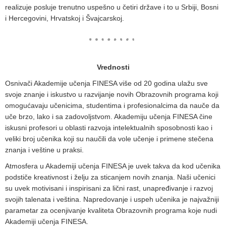
realizuje posluje trenutno uspešno u četiri države i to u Srbiji, Bosni
i Hercegovini, Hrvatskoj i Švajcarskoj.
Vrednosti
Osnivači Akademije učenja FINESA više od 20 godina ulažu sve
svoje znanje i iskustvo u razvijanje novih Obrazovnih programa koji
omogućavaju učenicima, studentima i profesionalcima da nauče da
uče brzo, lako i sa zadovoljstvom. Akademiju učenja FINESA čine
iskusni profesori u oblasti razvoja intelektualnih sposobnosti kao i
veliki broj učenika koji su naučili da vole učenje i primene stečena
znanja i veštine u praksi.
Atmosfera u Akademiji učenja FINESA je uvek takva da kod učenika
podstiče kreativnost i želju za sticanjem novih znanja. Naši učenici
su uvek motivisani i inspirisani za lični rast, unapređivanje i razvoj
svojih talenata i veština. Napredovanje i uspeh učenika je najvažniji
parametar za ocenjivanje kvaliteta Obrazovnih programa koje nudi
Akademiji učenja FINESA.