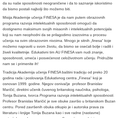
da su naše sposobnosti neograničene i da to saznanje iskoristimo
da bismo postali najbolji što možemo biti.
Misija Akademije učenja FINESA je da nam putem obrazovnih
programa razvoja intelektualnih sposobnosti omogući da
dostignemo maksimum svojih misaonih i intelektualnih potencijala
koji su nam neophodni da se prilagodimo izazovima u procesu
učenja na svim obrazovnim nivoima. Mnogo je sitnih „finesa“ koje
možemo napraviti u svom životu, da bismo se osećali bolje i radili i
živeli kvalitetnije. Edukativni tim AU FINESA vam nudi znanje,
sposobnosti, umeća i posvećenost celoživotnom učenju. Pridružite
nam se i primenite ih!
Tradicija Akademija učenja FINESA baštini tradiciju od preko 20
godina rada i poslovanja Edukativnog centra „Finesa“ koji je
osnovan 1999. godine. Njegov osnivačje profesor Branislav
Maričić, direktni učenik čuvenog britanskog naučnika, psihologa,
Tonija Buzana, tvorca
Programa razvoja intelektualnih sposobnosti
.
Profesor Branislav Maričić je sve obuke završio u britanskom Buzan
centru. Pored završenih obuka otkupio je i autorska prava za
literaturu i knjige Tonija Buzana kao i sve radne (nastavne)