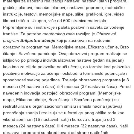
materijali za uspešnu realizaciju nastave: nastavni plan i program,
godišnji planovi, mesečni planovi, nastavne pripreme, metodičke
instrukcije, testovi, memorijske mape, slike, grafikoni, igre, video
filmovi i slično. Ukupno, više od 600 stranica materijala.
Pripremljene su i instrukcije i paleta poslovnih saveta za vođenje
franšize. Za potrebe
mentorskog rada
razvijen je
Obrazovni
program
Briljantno učenje
koji je zasnovan na redovnim
obrazovnim programima: Memorijske mape, Efikasno učenje, Brzo
čitanje i Savršeno pamćenje. Ovaj obrazovni program realizuje se
isključivo po principu individualizovane nastave (jedan na jedan)
koja ima za cilj da polaznika nauči učenju, da formira kod polaznika
pozitivnu motivaciju za učenje i oslobodi u tom smislu potencijale i
sposobnosti svakog pojedinca. Trajanje obrazovnog programa je 3
meseca (24 nastavna časa) ili 4 meseca (32 nastavna časa). Pored
navedenih inovacija postojeći obrazovni programi (Memorijske
mape, Efikasno učenje, Brzo čitanje i Savršeno pamćenje) su
restruktuirani u organizacionom smislu i smislu načina (puteva)
prenošenja znanja i realizuju se u formi grupnog oblika rada kao
vikend seminari (16 nastavnih sati) i kurseva u trajanju od 3
meseca (24 nastavna časa) ili 4 meseca (32 nastavna časa). Naši
obrazovni programi su akreditovani od strane nadležnih