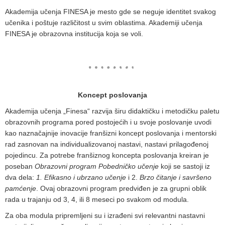
Akademija učenja FINESA je mesto gde se neguje identitet svakog
učenika i poštuje različitost u svim oblastima. Akademiji učenja
FINESA je obrazovna institucija koja se voli.
Koncept poslovanja
Akademija učenja „Finesa“ razvija širu didaktičku i metodičku paletu
obrazovnih programa pored postojećih i u svoje poslovanje uvodi
kao naznačajnije inovacije franšizni koncept poslovanja i mentorski
rad zasnovan na individualizovanoj nastavi, nastavi prilagođenoj
pojedincu. Za potrebe franšiznog koncepta poslovanja kreiran je
poseban
Obrazovni program Pobedničko učenje
koji se sastoji iz
dva dela:
1. Efikasno i ubrzano učenje
i 2.
Brzo čitanje i savršeno
pamćenje
. Ovaj obrazovni program predviđen je za grupni oblik
rada u trajanju od 3, 4, ili 8 meseci po svakom od modula.
Za oba modula pripremljeni su i izrađeni svi relevantni nastavni