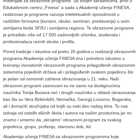
materijale za obrazovne programe. Sa svojim saradnicima, prvo u
Edukativnom centru „Finesa“ a sada u Akademiji učenja FINESA,
realizovao je programe razvoja intelektualnih sposobnosti u
različitim formama (kursevi, obuke, seminari, predavanja) u svim
zemljama bivše SFRJ i zemljama regiona. Te obrazovne programe
je pohađalo više od 17.500 zadovoljnih učenika, studenata i
profesionalaca raznih struka i profila.
Pored tradicije i iskustva od preko 20 godina u realizaciji obrazovnih
programa Akademija učenja FINESA ima i potrebno iskustvo u
kreiranju inovativnih obrazovnih programa prilagođenih obrazovnim
sistemima pojedinih država ali i prilagođenih svakom pojedincu što
je jedan od osnovnih zahteva obrazovanja u 21. veku. Naši
obrazovni programi zasnovani su ne samo na dostignućima
naučnika Tonija Buzana već i drugih naučnika u oblasti obrazovanja
kao što su Vera Birkenbihl, Nemačka, Georgij Lozanov, Bugarska,
ali i domaćih stručnjaka od kojih su neki deo našeg tima. To nas
izdvaja od ostalih sličnih škola i autora na našim prostorima jer mi
znamo i umemo da „skrojimo“ obrazovni program za svakog
pojedinca, grupu, profesiju, starosnu dob, itd.
Akademija učenja FINESA sa obrazovnim programima koje