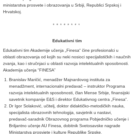
ministarstva prosvete i obrazovanja u Srbiji, Republici Srpskoj i
Hrvatskoj.
Edukativni tim
Edukativni tim Akademije učenja „Finesa“ čine profesionalci u
oblasti obrazovanja od kojih su neki nosioci specijalističkih i naučnih
zvanja, kao i stručnjaci u oblasti razvoja intelektualnih sposobnosti.
Akademija učenja “FINESA”
Branislav Maričić, menadžer Majnardovog instituta za
menadžment, internacionalni predavač – instruktor Programa
razvoja intelektualnih sposobnosti, član Mense Srbije, finansijski
savetnik kompanije E&S i direktor Edukativnog centra „Finesa“.
Dr Igor Solaković, učitelj, doktor didaktičko-metodičkih nauka,
specijalista obrazovnih tehnologija, savjetnik u nastavi,
predavač-saradnik Obrazovnog programa Pobjedničko učenje i
Briljantno učenje AU Finesa, dobitnik Svetosavske nagrade
Ministarstva prosvjete i kulture Republike Srpske.