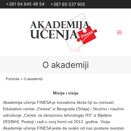
Pređi
+381 64 645 48 54
+387 65 537 905
na
sadržaj
O akademiji
Početak
O akademiji
Misija i vizija
Akademija učenja FINESA je inovativna škola čiji su osnivači
Edukativni centar „Finesa“ iz Beograda (Srbija) i Stručno i naučno
udruženje „Centar za obrazovnu tehnologiju RS“ iz Bijeljine
(RS/BiH). Postoji i radi u ovoj formi od 2013. godine. Vizija
Akademije učenja FINESA jeste da svako od nas postane svestan