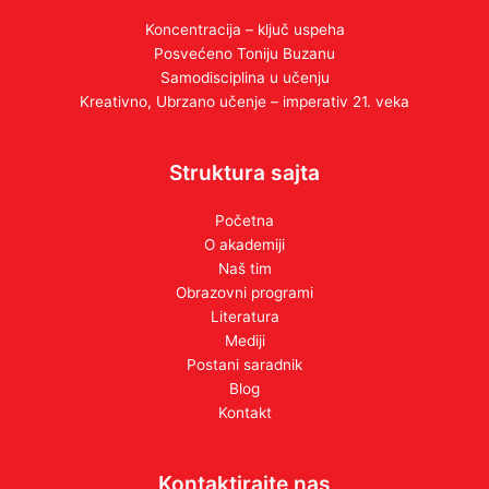
Koncentracija – ključ uspeha
Posvećeno Toniju Buzanu
Samodisciplina u učenju
Kreativno, Ubrzano učenje – imperativ 21. veka
Struktura sajta
Početna
O akademiji
Naš tim
Obrazovni programi
Literatura
Mediji
Postani saradnik
Blog
Kontakt
Kontaktirajte nas