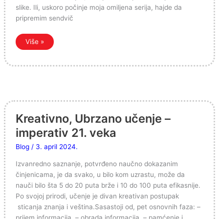
slike. Ili, uskoro počinje moja omiljena serija, hajde da
pripremim sendvič
Više »
Kreativno,
Ubrzano
učenje
–
Kreativno, Ubrzano učenje –
imperativ
21.
imperativ 21. veka
veka
Blog
/
3. april 2024.
Izvanredno saznanje, potvrđeno naučno dokazanim
činjenicama, je da svako, u bilo kom uzrastu, može da
nauči bilo šta 5 do 20 puta brže i 10 do 100 puta efikasnije.
Po svojoj prirodi, učenje je divan kreativan postupak
sticanja znanja i veština.Sasastoji od, pet osnovnih faza: –
prijem informacija, – obrada informacija, – pamćenje i