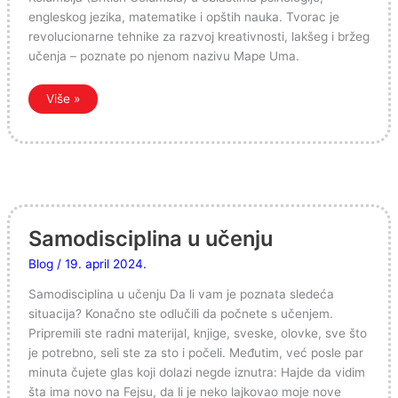
engleskog jezika, matematike i opštih nauka. Tvorac je
revolucionarne tehnike za razvoj kreativnosti, lakšeg i bržeg
učenja – poznate po njenom nazivu Mape Uma.
Više »
Samodisciplina
u
učenju
Samodisciplina u učenju
Blog
/
19. april 2024.
Samodisciplina u učenju Da li vam je poznata sledeća
situacija? Konačno ste odlučili da počnete s učenjem.
Pripremili ste radni materijal, knjige, sveske, olovke, sve što
je potrebno, seli ste za sto i počeli. Međutim, već posle par
minuta čujete glas koji dolazi negde iznutra: Hajde da vidim
šta ima novo na Fejsu, da li je neko lajkovao moje nove