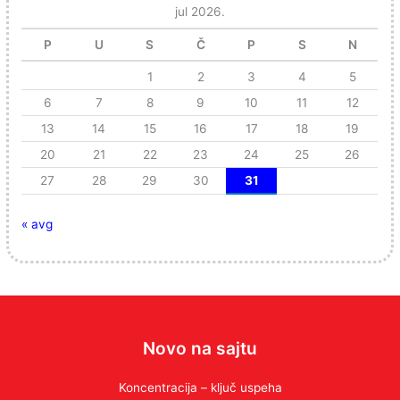
jul 2026.
P
U
S
Č
P
S
N
1
2
3
4
5
6
7
8
9
10
11
12
13
14
15
16
17
18
19
20
21
22
23
24
25
26
27
28
29
30
31
« avg
Novo na sajtu
Koncentracija – ključ uspeha