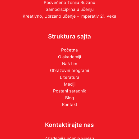
Posvećeno Toniju Buzanu
Samodisciplina u učenju
Kreativno, Ubrzano učenje – imperativ 21. veka
Struktura sajta
Početna
O akademiji
Naš tim
Obrazovni programi
Literatura
Mediji
Postani saradnik
Blog
Kontakt
Kontaktirajte nas
Akademija učenja Finesa