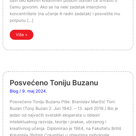
bavi bilo kakvim kreativnim poslom odmah će shvatiti o
čemu govorim. Ako se na neki zadatak intenzivno
koncentrišete (na učenje ili radni zadatak) i posvetite mu
potpunu […]
Više »
Posvećeno
Toniju
Buzanu
Posvećeno Toniju Buzanu
Blog
/
9. maj 2024.
Posvećeno Toniju Buzanu Piše: Branislav Maričić Toni
Buzan (Tony Buzan 2. Jun 1942. – 13. april 2019.) Bio je
jedan od najvećih svetskih eksperata u oblasti
intelektualnog razvoja, teorije i prakse, ubrzanog i
kreativnog učenja. Diplomirao je 1964, na Fakultetu Britiš
Kolumbija (British Columbia) u oblastima psihologije,